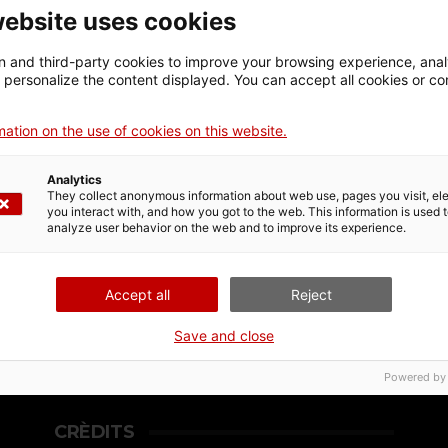
website uses cookies
 and third-party cookies to improve your browsing experience, ana
d personalize the content displayed. You can accept all cookies or co
onjunt SAMAS
ation on the use of cookies on this website.
Analytics
They collect anonymous information about web use, pages you visit, e
you interact with, and how you got to the web. This information is used 
analyze user behavior on the web and to improve its experience.
Accept all
Reject
Save and close
Powered by
CRÈDITS