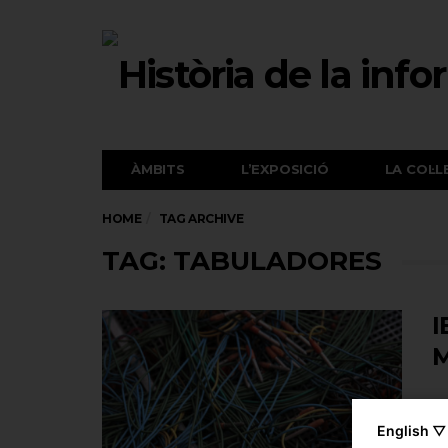
ÀMBITS
L’EXPOSICIÓ
LA COL·L
HOME
TAG ARCHIVE
TAG: TABULADORES
I
M
English ▽