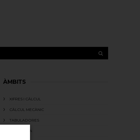
ÀMBITS
XIFRES I CÀLCUL
CÀLCUL MECÀNIC
TABULADORES
LA GUERRA