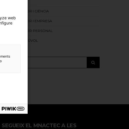
ELS INICIS
ORDINADOR I CIÈNCIA
lyze web
ORDINADOR I EMPRESA
nfigure
ORDINADOR PERSONAL
EL GRAN NÚVOL
lements
to
SEGUEIX EL MNACTEC A LES