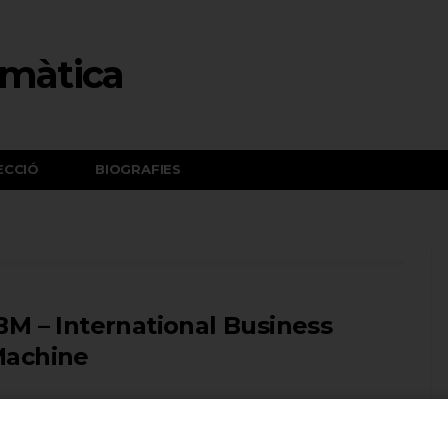
ECCIÓ
BIOGRAFIES
BM – International Business
achine