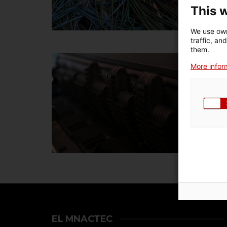
This 
We use own
traffic, an
them.
C
More inform
EL MNACTEC