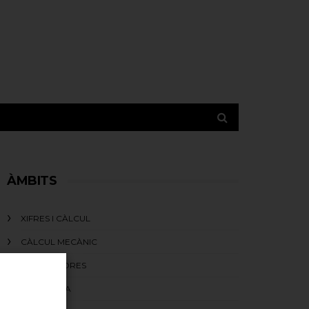
ÀMBITS
XIFRES I CÀLCUL
CÀLCUL MECÀNIC
TABULADORES
LA GUERRA