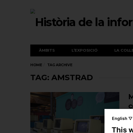
ÀMBITS
L’EXPOSICIÓ
LA COL·L
HOME
TAG ARCHIVE
TAG: AMSTRAD
M
c
English ▽
This 