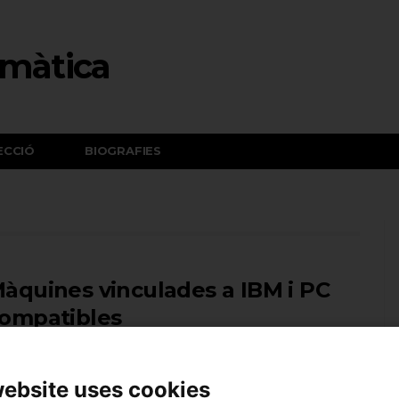
ECCIÓ
BIOGRAFIES
àquines vinculades a IBM i PC
ompatibles
website uses cookies