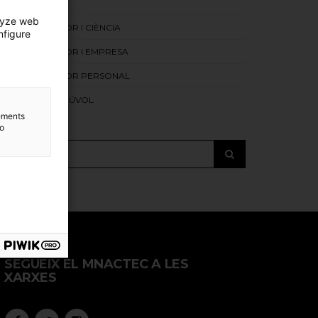
ELS INICIS
lyze web
ORDINADOR I CIÈNCIA
nfigure
ORDINADOR I EMPRESA
ORDINADOR PERSONAL
EL GRAN NÚVOL
lements
to
SEGUEIX EL MNACTEC A LES
XARXES