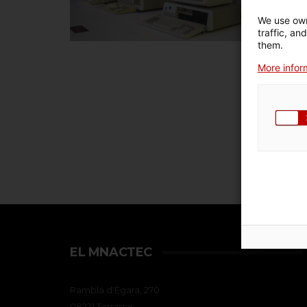
We use own
traffic, an
them.
More inform
EL MNACTEC
Rambla d’Ègara, 270
08221 Terrassa