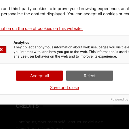
 and third-party cookies to improve your browsing experience, ana
d personalize the content displayed. You can accept all cookies or co
ation on the use of cookies on this website.
Analytics
They collect anonymous information about web use, pages you visit, e
you interact with, and how you got to the web. This information is used 
analyze user behavior on the web and to improve its experience.
Accept all
Reject
Save and close
Powered by
CRÈDITS
Continguts, documentació i estructura del web:
Diana Tubau i Joan Tubau